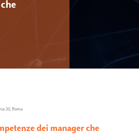
 che
omia 30, Roma
 competenze dei manager che