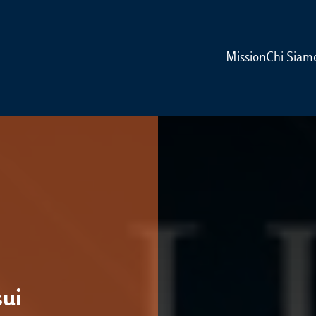
Mission
Chi Siam
sui